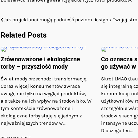
Jak projektanci mogą podnieść poziom designu Twojej str
Nawigacja
wpisu
Related Posts
Zrównoważone i ekologiczne
Co oznacza s
torby – przyszłość mody
go używać w 
Świat mody przechodzi transformację.
Skrót LMAO (Lau
Coraz więcej konsumentów zwraca
się integralną c
uwagę nie tylko na wygląd produktów,
komunikacji onl
ale także na ich wpływ na środowisko. W
użytkowników r
tym kontekście zrównoważone i
szczególnie wśr
ekologiczne torby stają się jednym z
środowiskach gr
najważniejszych trendów w…
intensywne uczu
Dlaczego ten…