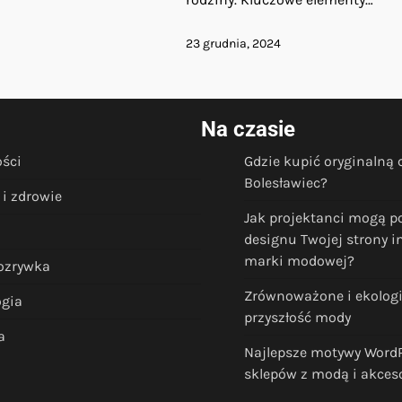
23 grudnia, 2024
Na czasie
ości
Gdzie kupić oryginalną
Bolesławiec?
i zdrowie
Jak projektanci mogą p
designu Twojej strony i
marki modowej?
rozrywka
Zrównoważone i ekologi
ogia
przyszłość mody
a
Najlepsze motywy WordP
sklepów z modą i akces