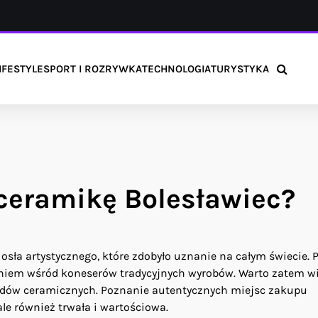
IFESTYLE
SPORT I ROZRYWKA
TECHNOLOGIA
TURYSTYKA
 ceramikę Bolesławiec?
sła artystycznego, które zdobyło uznanie na całym świecie. 
niem wśród koneserów tradycyjnych wyrobów. Warto zatem wi
ładów ceramicznych. Poznanie autentycznych miejsc zakupu
ale również trwała i wartościowa.