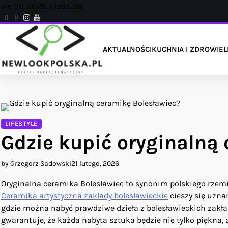
Skip
sie 09, 2026, niedziela
to
facebook.com
x
instagram
reddit
content
AKTUALNOŚCI
KUCHNIA I ZDROWIE
L
LIFESTYLE
Gdzie kupić oryginalną
by Grzegorz Sadowski
21 lutego, 2026
Oryginalna ceramika Bolesławiec to synonim polskiego rzemio
Ceramika artystyczna zakłady bolesławieckie
cieszy się uzna
gdzie można nabyć prawdziwe dzieła z bolesławieckich zak
gwarantuje, że każda nabyta sztuka będzie nie tylko piękna, 