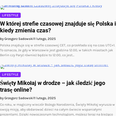
LIFESTYLE
W której strefie czasowej znajduje się Polska i
kiedy zmienia czas?
by Grzegorz Sadowski
11 lutego, 2025
Polska znajduje się w strefie czasowej CET, co przekłada się na czas UTC+1.
To oznacza, że gdy w Warszawie jest godzina 12:00, w takich miastach jak
Berlin czy Paryż również będzie to 12:00, co jest…
LIFESTYLE
Święty Mikołaj w drodze – jak śledzić jego
trasę online?
by Grzegorz Sadowski
11 lutego, 2025
Co roku, w magiczny wieczór Bożego Narodzenia, Święty Mikołaj wyrusza w
swoją misję, aby obdarować dzieci na całym świecie wspaniałymi
prezentami. Dzięki nowoczesnym technologiom, możesz teraz na bieżąco