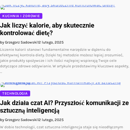
KUCHNIA I ZDROWIE
Jak liczyć kalorie, aby skutecznie
kontrolować dietę?
by Grzegorz Sadowski
12 lutego, 2025
Liczenie kalorii stanowi fundamentalne narzędzie w dążeniu do
efektywnej kontrola diety. Dzięki tej metodzie możesz lepiej zrozumieć,
jakie produkty spożywcze i ich ilości najlepiej wspierają Twoje cele
dotyczące zdrowe odżywianie. W artykule przedstawimy kluczowe aspekty,
…
TECHNOLOGIA
Jak działa czat AI? Przyszłość komunikacji ze
sztuczną inteligencją
by Grzegorz Sadowski
12 lutego, 2025
W dobie technologii, czat sztuczna inteligencja staje się nieodłącznym