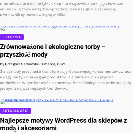
internetowa to dziś nie tylko sklep - to wizytówka marki, jej showroom
online i kluczowe narzędzie sprzedaży. Jeśli design nie zachwyca,
użytkownik opuszcza witrynę w kilka…
LIFESTYLE
Zrównoważone i ekologiczne torby –
przyszłość mody
by Grzegorz Sadowski
23 marca, 2025
Świat mody przechodzi transformację. Coraz więcej konsumentów zwraca
uwagę nie tylko na wygląd produktów, ale także na ich wpływ na
środowisko. W tym kontekście zrównoważone i ekologiczne torby stają się
jednym z najważniejszych trendów w…
AKTUALNOŚCI
Najlepsze motywy WordPress dla sklepów z
modą i akcesoriami