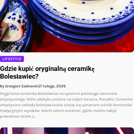
LIFESTYLE
Gdzie kupić oryginalną ceramikę
Bolesławiec?
by Grzegorz Sadowski
21 lutego, 2026
Oryginalna ceramika Bolesławiec to synonim polskiego rzemiosła
artystycznego, które zdobyło uznanie na całym świecie. Ponadto, Ceramika
artystyczna zakłady bolesławieckie cieszy się uznaniem wśród koneserów
tradycyjnych wyrobów. Warto zatem wiedzieć, gdzie można nabyć
prawdziwe dzieła z…