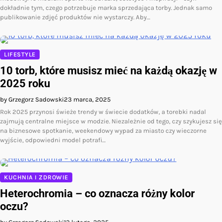
dokładnie tym, czego potrzebuje marka sprzedająca torby. Jednak samo
publikowanie zdjęć produktów nie wystarczy. Aby…
LIFESTYLE
10 torb, które musisz mieć na każdą okazję w
2025 roku
by Grzegorz Sadowski
23 marca, 2025
Rok 2025 przynosi świeże trendy w świecie dodatków, a torebki nadal
zajmują centralne miejsce w modzie. Niezależnie od tego, czy szykujesz się
na biznesowe spotkanie, weekendowy wypad za miasto czy wieczorne
wyjście, odpowiedni model potrafi…
KUCHNIA I ZDROWIE
Heterochromia – co oznacza różny kolor
oczu?