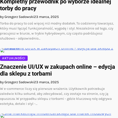
Kompletny przewodnik po wyborze idealnej
torby do pracy
by Grzegorz Sadowski
23 marca, 2025
Torba do pracy to coś więcej niż modny dodatek. To codzienny towarzysz,
który musi łączyć funkcjonalność, wygodę i styl. Niezależnie od tego, czy
pracujesz w biurze, w trybie hybrydowym, czy często podróżujesz
służbowo - odpowiednio…
AKTUALNOŚCI
Znaczenie UI/UX w zakupach online – edycja
dla sklepu z torbami
by Grzegorz Sadowski
23 marca, 2025
W e-commerce liczy się pierwsze wrażenie. Użytkownik potrzebuje
zaledwie kilku sekund, aby zdecydować, czy zostaje na stronie, czy ją
opuszcza. W przypadku sklepu z torbami - gdzie kluczową rolę odgrywa
estetyka, detale i styl -…