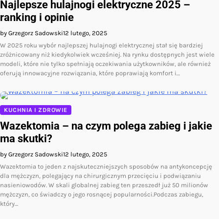
Najlepsze hulajnogi elektryczne 2025 –
ranking i opinie
by Grzegorz Sadowski
12 lutego, 2025
W 2025 roku wybór najlepszej hulajnogi elektrycznej stał się bardziej
zróżnicowany niż kiedykolwiek wcześniej. Na rynku dostępnych jest wiele
modeli, które nie tylko spełniają oczekiwania użytkowników, ale również
oferują innowacyjne rozwiązania, które poprawiają komfort i…
KUCHNIA I ZDROWIE
Wazektomia – na czym polega zabieg i jakie
ma skutki?
by Grzegorz Sadowski
12 lutego, 2025
Wazektomia to jeden z najskuteczniejszych sposobów na antykoncepcję
dla mężczyzn, polegający na chirurgicznym przecięciu i podwiązaniu
nasieniowodów. W skali globalnej zabieg ten przeszedł już 50 milionów
mężczyzn, co świadczy o jego rosnącej popularności.Podczas zabiegu,
który…