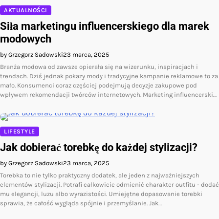
AKTUALNOŚCI
Siła marketingu influencerskiego dla marek
modowych
by Grzegorz Sadowski
23 marca, 2025
Branża modowa od zawsze opierała się na wizerunku, inspiracjach i
trendach. Dziś jednak pokazy mody i tradycyjne kampanie reklamowe to za
mało. Konsumenci coraz częściej podejmują decyzje zakupowe pod
wpływem rekomendacji twórców internetowych. Marketing influencerski…
LIFESTYLE
Jak dobierać torebkę do każdej stylizacji?
by Grzegorz Sadowski
23 marca, 2025
Torebka to nie tylko praktyczny dodatek, ale jeden z najważniejszych
elementów stylizacji. Potrafi całkowicie odmienić charakter outfitu - dodać
mu elegancji, luzu albo wyrazistości. Umiejętne dopasowanie torebki
sprawia, że całość wygląda spójnie i przemyślanie. Jak…