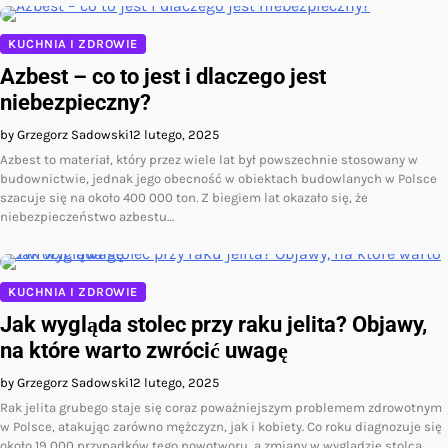
KUCHNIA I ZDROWIE
Azbest – co to jest i dlaczego jest
niebezpieczny?
by Grzegorz Sadowski
12 lutego, 2025
Azbest to materiał, który przez wiele lat był powszechnie stosowany w
budownictwie, jednak jego obecność w obiektach budowlanych w Polsce
szacuje się na około 400 000 ton. Z biegiem lat okazało się, że
niebezpieczeństwo azbestu…
KUCHNIA I ZDROWIE
Jak wygląda stolec przy raku jelita? Objawy,
na które warto zwrócić uwagę
by Grzegorz Sadowski
12 lutego, 2025
Rak jelita grubego staje się coraz poważniejszym problemem zdrowotnym
w Polsce, atakując zarówno mężczyzn, jak i kobiety. Co roku diagnozuje się
około 19,000 przypadków tego nowotworu, a zmiany w wyglądzie stolca