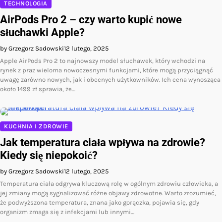
TECHNOLOGIA
AirPods Pro 2 – czy warto kupić nowe
słuchawki Apple?
by Grzegorz Sadowski
12 lutego, 2025
Apple AirPods Pro 2 to najnowszy model słuchawek, który wchodzi na
rynek z praz wieloma nowoczesnymi funkcjami, które mogą przyciągnąć
uwagę zarówno nowych, jak i obecnych użytkowników. Ich cena wynosząca
około 1499 zł sprawia, że…
KUCHNIA I ZDROWIE
Jak temperatura ciała wpływa na zdrowie?
Kiedy się niepokoić?
by Grzegorz Sadowski
12 lutego, 2025
Temperatura ciała odgrywa kluczową rolę w ogólnym zdrowiu człowieka, a
jej zmiany mogą sygnalizować różne objawy zdrowotne. Warto zrozumieć,
że podwyższona temperatura, znana jako gorączka, pojawia się, gdy
organizm zmaga się z infekcjami lub innymi…