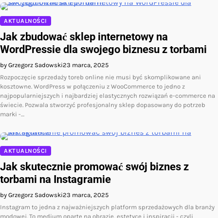
AKTUALNOŚCI
Jak zbudować sklep internetowy na
WordPressie dla swojego biznesu z torbami
by Grzegorz Sadowski
23 marca, 2025
Rozpoczęcie sprzedaży toreb online nie musi być skomplikowane ani
kosztowne. WordPress w połączeniu z WooCommerce to jedno z
najpopularniejszych i najbardziej elastycznych rozwiązań e-commerce na
świecie. Pozwala stworzyć profesjonalny sklep dopasowany do potrzeb
marki -…
AKTUALNOŚCI
Jak skutecznie promować swój biznes z
torbami na Instagramie
by Grzegorz Sadowski
23 marca, 2025
Instagram to jedna z najważniejszych platform sprzedażowych dla branży
modowej. To medium oparte na obrazie, estetyce i inspiracji - czyli