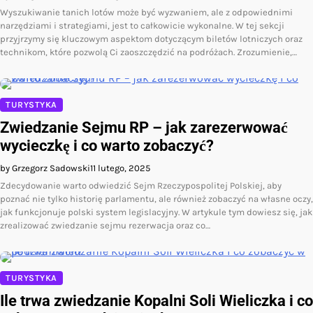
Wyszukiwanie tanich lotów może być wyzwaniem, ale z odpowiednimi
narzędziami i strategiami, jest to całkowicie wykonalne. W tej sekcji
przyjrzymy się kluczowym aspektom dotyczącym biletów lotniczych oraz
technikom, które pozwolą Ci zaoszczędzić na podróżach. Zrozumienie,…
TURYSTYKA
Zwiedzanie Sejmu RP – jak zarezerwować
wycieczkę i co warto zobaczyć?
by Grzegorz Sadowski
11 lutego, 2025
Zdecydowanie warto odwiedzić Sejm Rzeczypospolitej Polskiej, aby
poznać nie tylko historię parlamentu, ale również zobaczyć na własne oczy,
jak funkcjonuje polski system legislacyjny. W artykule tym dowiesz się, jak
zrealizować zwiedzanie sejmu rezerwacja oraz co…
TURYSTYKA
Ile trwa zwiedzanie Kopalni Soli Wieliczka i co