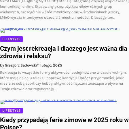
Skrót LMAO (Laughing My Ass Off) stał się integralną częścią współczesnej
komunikacji online. Stosowany przez użytkowników różnych grup
wiekowych, szczególnie wśród młodzieży oraz w środowiskach graczy,
LMAO wyraża intensywne uczucia śmiechu i radości. Dlaczego ten…
LIFESTYLE
Czym jest rekreacja i dlaczego jest ważna dla
zdrowia i relaksu?
by Grzegorz Sadowski
11 lutego, 2025
Rekreacja to wszystkie formy aktywności podejmowane w czasie wolnym,
które mają na celu relaks i poprawę kondycji. Oprócz przyjemności, jakie
niesie ze sobą sport czy hobby, aktywność fizyczna znacząco wpływa na
Twoje zdrowie oraz regenerację…
LIFESTYLE
Kiedy przypadają ferie zimowe w 2025 roku w
Polsce?