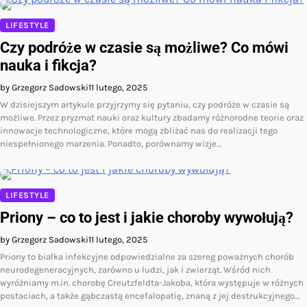
LIFESTYLE
Czy podróże w czasie są możliwe? Co mówi
nauka i fikcja?
by Grzegorz Sadowski
11 lutego, 2025
W dzisiejszym artykule przyjrzymy się pytaniu, czy podróże w czasie są
możliwe. Przez pryzmat nauki oraz kultury zbadamy różnorodne teorie oraz
innowacje technologiczne, które mogą zbliżać nas do realizacji tego
niespełnionego marzenia. Ponadto, porównamy wizje…
LIFESTYLE
Priony – co to jest i jakie choroby wywołują?
by Grzegorz Sadowski
11 lutego, 2025
Priony to białka infekcyjne odpowiedzialne za szereg poważnych chorób
neurodegeneracyjnych, zarówno u ludzi, jak i zwierząt. Wśród nich
wyróżniamy m.in. chorobę Creutzfeldta-Jakoba, która występuje w różnych
postaciach, a także gąbczastą encefalopatię, znaną z jej destrukcyjnego…