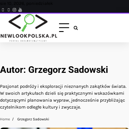
Skip
sie 10, 2026, poniedziałek
to
facebook.com
x
instagram
reddit
content
Autor:
Grzegorz Sadowski
Pasjonat podróży i eksploracji nieznanych zakątków świata.
W swoich artykułach dzieli się praktycznymi wskazówkami
dotyczącymi planowania wypraw, jednocześnie przybliżając
czytelnikom odległe kultury i zwyczaje.
Home
Grzegorz Sadowski