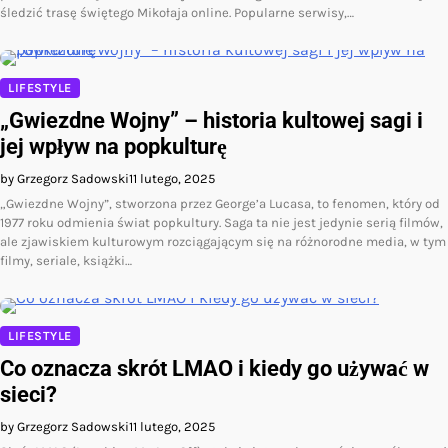
śledzić trasę świętego Mikołaja online. Popularne serwisy,…
LIFESTYLE
„Gwiezdne Wojny” – historia kultowej sagi i
jej wpływ na popkulturę
by Grzegorz Sadowski
11 lutego, 2025
„Gwiezdne Wojny”, stworzona przez George’a Lucasa, to fenomen, który od
1977 roku odmienia świat popkultury. Saga ta nie jest jedynie serią filmów,
ale zjawiskiem kulturowym rozciągającym się na różnorodne media, w tym
filmy, seriale, książki…
LIFESTYLE
Co oznacza skrót LMAO i kiedy go używać w
sieci?
by Grzegorz Sadowski
11 lutego, 2025