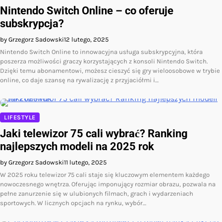
Nintendo Switch Online – co oferuje
subskrypcja?
by Grzegorz Sadowski
12 lutego, 2025
Nintendo Switch Online to innowacyjna usługa subskrypcyjna, która
poszerza możliwości graczy korzystających z konsoli Nintendo Switch.
Dzięki temu abonamentowi, możesz cieszyć się gry wieloosobowe w trybie
online, co daje szansę na rywalizację z przyjaciółmi i…
LIFESTYLE
Jaki telewizor 75 cali wybrać? Ranking
najlepszych modeli na 2025 rok
by Grzegorz Sadowski
11 lutego, 2025
W 2025 roku telewizor 75 cali staje się kluczowym elementem każdego
nowoczesnego wnętrza. Oferując imponujący rozmiar obrazu, pozwala na
pełne zanurzenie się w ulubionych filmach, grach i wydarzeniach
sportowych. W licznych opcjach na rynku, wybór…