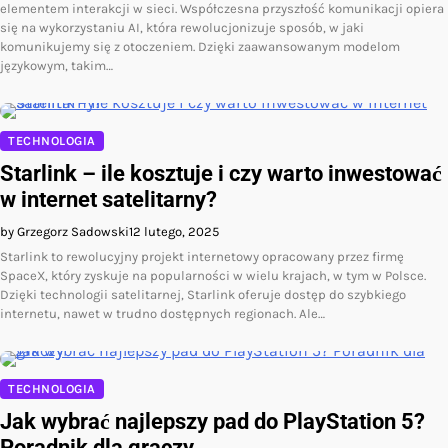
elementem interakcji w sieci. Współczesna przyszłość komunikacji opiera
się na wykorzystaniu AI, która rewolucjonizuje sposób, w jaki
komunikujemy się z otoczeniem. Dzięki zaawansowanym modelom
językowym, takim…
TECHNOLOGIA
Starlink – ile kosztuje i czy warto inwestować
w internet satelitarny?
by Grzegorz Sadowski
12 lutego, 2025
Starlink to rewolucyjny projekt internetowy opracowany przez firmę
SpaceX, który zyskuje na popularności w wielu krajach, w tym w Polsce.
Dzięki technologii satelitarnej, Starlink oferuje dostęp do szybkiego
internetu, nawet w trudno dostępnych regionach. Ale…
TECHNOLOGIA
Jak wybrać najlepszy pad do PlayStation 5?
Poradnik dla graczy