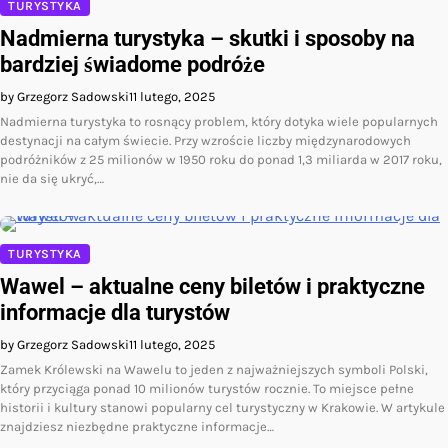
TURYSTYKA
Nadmierna turystyka – skutki i sposoby na
bardziej świadome podróże
by Grzegorz Sadowski
11 lutego, 2025
Nadmierna turystyka to rosnący problem, który dotyka wiele popularnych
destynacji na całym świecie. Przy wzroście liczby międzynarodowych
podróżników z 25 milionów w 1950 roku do ponad 1,3 miliarda w 2017 roku,
nie da się ukryć,…
TURYSTYKA
Wawel – aktualne ceny biletów i praktyczne
informacje dla turystów
by Grzegorz Sadowski
11 lutego, 2025
Zamek Królewski na Wawelu to jeden z najważniejszych symboli Polski,
który przyciąga ponad 10 milionów turystów rocznie. To miejsce pełne
historii i kultury stanowi popularny cel turystyczny w Krakowie. W artykule
znajdziesz niezbędne praktyczne informacje…