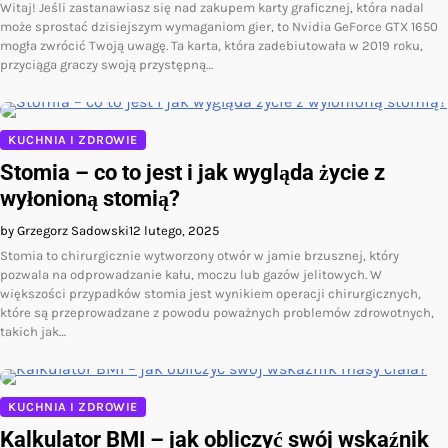
Witaj! Jeśli zastanawiasz się nad zakupem karty graficznej, która nadal
może sprostać dzisiejszym wymaganiom gier, to Nvidia GeForce GTX 1650
mogła zwrócić Twoją uwagę. Ta karta, która zadebiutowała w 2019 roku,
przyciąga graczy swoją przystępną…
KUCHNIA I ZDROWIE
Stomia – co to jest i jak wygląda życie z
wyłonioną stomią?
by Grzegorz Sadowski
12 lutego, 2025
Stomia to chirurgicznie wytworzony otwór w jamie brzusznej, który
pozwala na odprowadzanie kału, moczu lub gazów jelitowych. W
większości przypadków stomia jest wynikiem operacji chirurgicznych,
które są przeprowadzane z powodu poważnych problemów zdrowotnych,
takich jak…
KUCHNIA I ZDROWIE
Kalkulator BMI – jak obliczyć swój wskaźnik