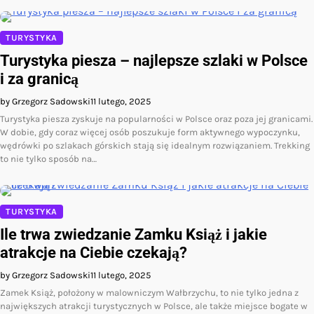
TURYSTYKA
Turystyka piesza – najlepsze szlaki w Polsce
i za granicą
by Grzegorz Sadowski
11 lutego, 2025
Turystyka piesza zyskuje na popularności w Polsce oraz poza jej granicami.
W dobie, gdy coraz więcej osób poszukuje form aktywnego wypoczynku,
wędrówki po szlakach górskich stają się idealnym rozwiązaniem. Trekking
to nie tylko sposób na…
TURYSTYKA
Ile trwa zwiedzanie Zamku Książ i jakie
atrakcje na Ciebie czekają?
by Grzegorz Sadowski
11 lutego, 2025
Zamek Książ, położony w malowniczym Wałbrzychu, to nie tylko jedna z
największych atrakcji turystycznych w Polsce, ale także miejsce bogate w