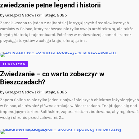
zwiedzanie pełne legend i historii
by Grzegorz Sadowski
11 lutego, 2025
Zamek Czocha to jeden z najbardziej intrygujących średniowiecznych
zamków w Polsce, który zachwyca nie tylko swoją architekturą, ale także
bogatą historią i tajemnicami. Położony w malowniczej scenerii, zamek
przyciąga turystów z całego kraju, oferując im…
TURYSTYKA
Zwiedzanie – co warto zobaczyć w
Bieszczadach?
by Grzegorz Sadowski
11 lutego, 2025
Zapora Solina to nie tylko jeden z najważniejszych obiektów inżynieryjnych
w Polsce, ale również główna atrakcja w Bieszczadach. Znajdująca się nad
imponującym Jezioro Solińskim, zapora została zbudowana, aby regulować
wodę i chronić przed zalewami. Z…