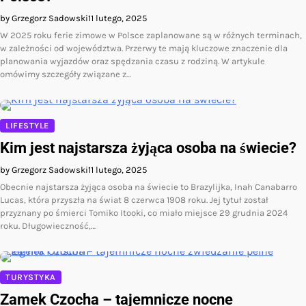
by Grzegorz Sadowski
11 lutego, 2025
W 2025 roku ferie zimowe w Polsce zaplanowane są w różnych terminach,
w zależności od województwa. Przerwy te mają kluczowe znaczenie dla
planowania wyjazdów oraz spędzania czasu z rodziną. W artykule
omówimy szczegóły związane z…
LIFESTYLE
Kim jest najstarsza żyjąca osoba na świecie?
by Grzegorz Sadowski
11 lutego, 2025
Obecnie najstarsza żyjąca osoba na świecie to Brazylijka, Inah Canabarro
Lucas, która przyszła na świat 8 czerwca 1908 roku. Jej tytuł został
przyznany po śmierci Tomiko Itooki, co miało miejsce 29 grudnia 2024
roku. Długowieczność,…
TURYSTYKA
Zamek Czocha – tajemnicze nocne