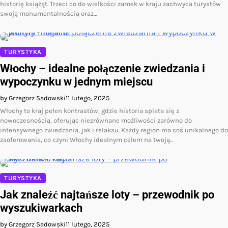
historię książąt. Trzeci co do wielkości zamek w kraju zachwyca turystów
swoją monumentalnością oraz…
TURYSTYKA
Włochy – idealne połączenie zwiedzania i
wypoczynku w jednym miejscu
by Grzegorz Sadowski
11 lutego, 2025
Włochy to kraj pełen kontrastów, gdzie historia splata się z
nowoczesnością, oferując niezrównane możliwości zarówno do
intensywnego zwiedzania, jak i relaksu. Każdy region ma coś unikalnego do
zaoferowania, co czyni Włochy idealnym celem na twoją…
TURYSTYKA
Jak znaleźć najtańsze loty – przewodnik po
wyszukiwarkach
by Grzegorz Sadowski
11 lutego, 2025