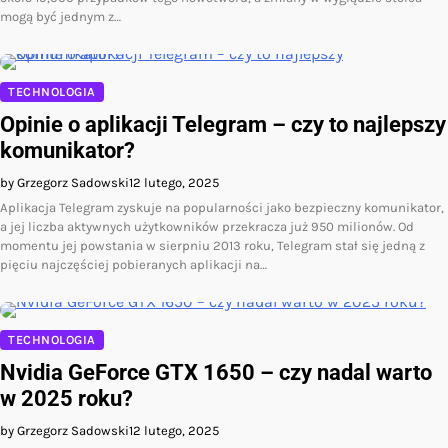
mogą być jednym z…
TECHNOLOGIA
Opinie o aplikacji Telegram – czy to najlepszy
komunikator?
by Grzegorz Sadowski
12 lutego, 2025
Aplikacja Telegram zyskuje na popularności jako bezpieczny komunikator,
a jej liczba aktywnych użytkowników przekracza już 950 milionów. Od
momentu jej powstania w sierpniu 2013 roku, Telegram stał się jedną z
pięciu najczęściej pobieranych aplikacji na…
TECHNOLOGIA
Nvidia GeForce GTX 1650 – czy nadal warto
w 2025 roku?
by Grzegorz Sadowski
12 lutego, 2025