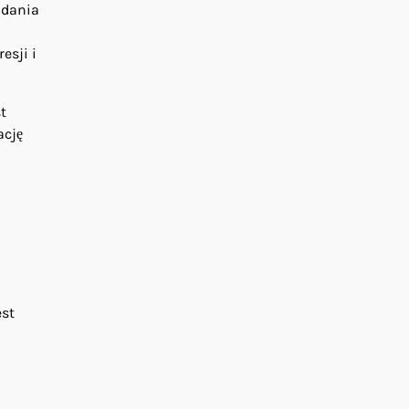
adania
esji i
t
ację
est