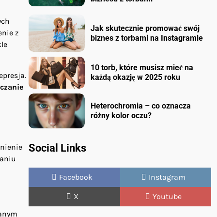
ych
Jak skutecznie promować swój
enie z
biznes z torbami na Instagramie
le
10 torb, które musisz mieć na
epresja.
każdą okazję w 2025 roku
czanie
Heterochromia – co oznacza
różny kolor oczu?
Social Links
lnienie
waniu
Facebook
Instagram
X
Youtube
wanym