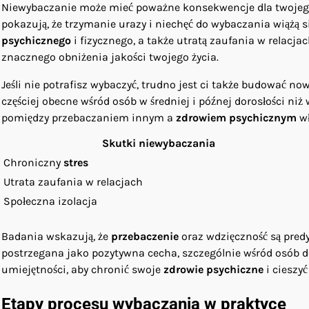
Niewybaczanie może mieć poważne konsekwencje dla twojeg
pokazują, że trzymanie urazy i niechęć do wybaczania wiążą 
psychicznego
i fizycznego, a także utratą zaufania w relacja
znacznego obniżenia jakości twojego życia.
Jeśli nie potrafisz wybaczyć, trudno jest ci także budować n
częściej obecne wśród osób w średniej i późnej dorosłości niż
pomiędzy przebaczaniem innym a
zdrowiem psychicznym
wł
Skutki niewybaczania
Chroniczny
stres
Utrata zaufania w relacjach
Społeczna izolacja
Badania wskazują, że
przebaczenie
oraz wdzięczność są pred
postrzegana jako pozytywna cecha, szczególnie wśród osób 
umiejętności, aby chronić swoje
zdrowie psychiczne
i cieszyć
Etapy procesu wybaczania w praktyce