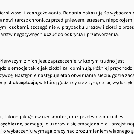
ierpliwości i zaangażowania. Badania pokazują, że wybaczen
nowi tarczę chroniącą przed gniewem, stresem, niepokojem 
ymi osobami, szczególnie w przypadku urazów i złości z przesz
arstw negatywnych uczuć do odkrycia i przetworzenia.
 Pierwszym z nich jest zaprzeczenie, w którym trudno jest
 gdzie
emocje
takie jak złość i żal dominują. Później przychodzi
rzywdę. Następnie następuje etap obwiniania siebie, gdzie za
m jest
akceptacja
, w której godzimy się z tym, co się wydarzyło,
, takich jak gniew czy smutek, oraz przetworzenie ich w
psychiczne
, pomagając uzdrowić się emocjonalnie i przejść na
zji o wybaczeniu wymaga pracy nad zrozumieniem własnego g