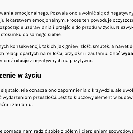
ania emocjonalnego. Pozwala ono uwolnić się od negatywn
dzaju lekarstwem emocjonalnym. Proces ten powoduje oczyszcz
zpoczęcie uzdrawiania i przejście do przodu w życiu. Niezwyk
w stosunku do samego siebie.
ch konsekwencji, takich jak gniew, złość, smutek, a nawet d
 relacji opartych na miłości, przyjaźni i zaufaniu. Choć
wyba
zmienić
relacje
z negatywnych na pozytywne.
zenie w życiu
 się stało. Nie oznacza ono zapomnienia o krzywdzie, ale uwo
yć wydarzeniom przeszłości. Jest to kluczowy element w budo
źni i zaufaniu.
óre pomaga nam radzić sobie z bólem i cierpieniem spowodo