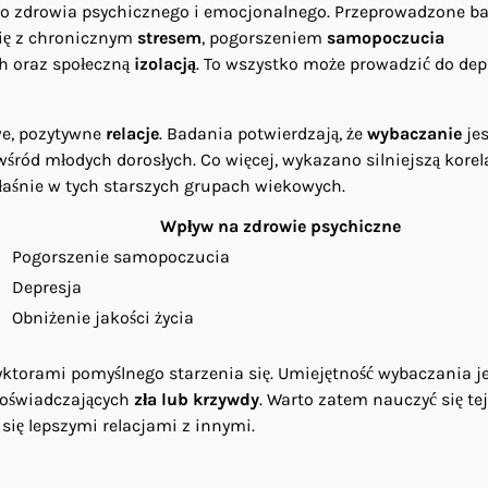
o zdrowia psychicznego i emocjonalnego. Przeprowadzone b
się z chronicznym
stresem
, pogorszeniem
samopoczucia
ch oraz społeczną
izolacją
. To wszystko może prowadzić do depr
owe, pozytywne
relacje
. Badania potwierdzają, że
wybaczanie
jes
 wśród młodych dorosłych. Co więcej, wykazano silniejszą korel
aśnie w tych starszych grupach wiekowych.
Wpływ na zdrowie psychiczne
Pogorszenie samopoczucia
Depresja
Obniżenie jakości życia
yktorami pomyślnego starzenia się. Umiejętność wybaczania j
doświadczających
zła lub krzywdy
. Warto zatem nauczyć się tej
 się lepszymi relacjami z innymi.