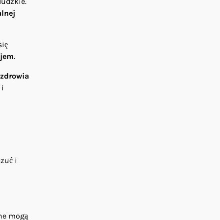
ludzkie.
lnej
się
ojem
.
zdrowia
 i
zuć i
cne mogą