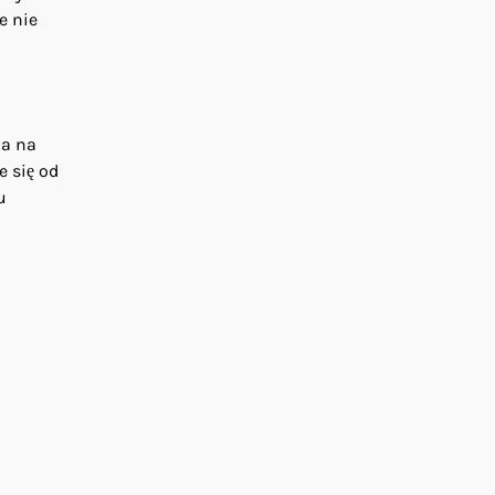
e nie
na na
 się od
u