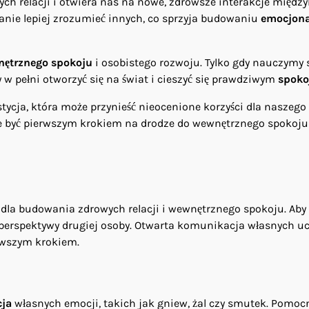
 relacji i otwiera nas na nowe, zdrowsze interakcje między
tanie lepiej zrozumieć innych, co sprzyja budowaniu
emocjona
ętrznego spokoju
i osobistego rozwoju. Tylko gdy nauczymy 
w pełni otworzyć się na świat i cieszyć się prawdziwym
spok
stycja, która może przynieść nieocenione korzyści dla naszego
e być pierwszym krokiem na drodze do wewnętrznego spokoju
 dla budowania zdrowych relacji i wewnętrznego spokoju. Aby
 perspektywy drugiej osoby. Otwarta komunikacja własnych uc
erwszym krokiem.
cja
własnych emocji, takich jak gniew, żal czy smutek. Pomo