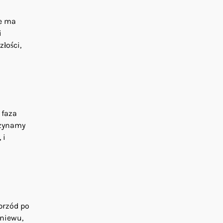
ie ma
i
łości,
 faza
czynamy
 i
przód po
niewu,