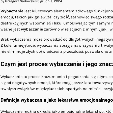
by Grzegorz Sadowski
23 grudnia, 2024
Wybaczanie
jest kluczowym elementem zdrowego funkcjonow
emocji, takich jak gniew, żal czy złość, stanowiąc swego ro
destrukcyjnych wspomnień i lęku, umożliwiając tym samym ro
ważne jest
wybaczanie
zarówno w relacjach z innymi, jak i 
Brak wybaczenia może prowadzić do długotrwałych, negatywny
Z kolei umiejętność wybaczania sprzyja nawiązywaniu trwałych
nie eliminuje złych doświadczeń z przeszłości, pozwala ono 
Czym jest proces wybaczania i jego znac
Wybaczanie to proces zrozumienia i pogodzenia się z tym, co
się od negatywnych emocji, które mogą przez lata towarzysz
trwałych związków międzyludzkich opartych na miłości, przyja
Definicja wybaczania jako lekarstwa emocjonalnego
Wybaczanie można określić jako emocjonalne lekarstwo, kt