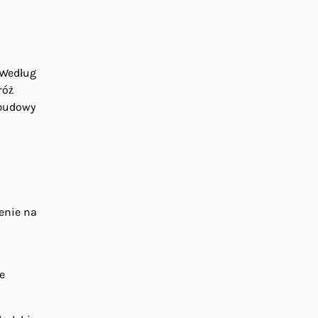
 Według
róż
dbudowy
enie na
e