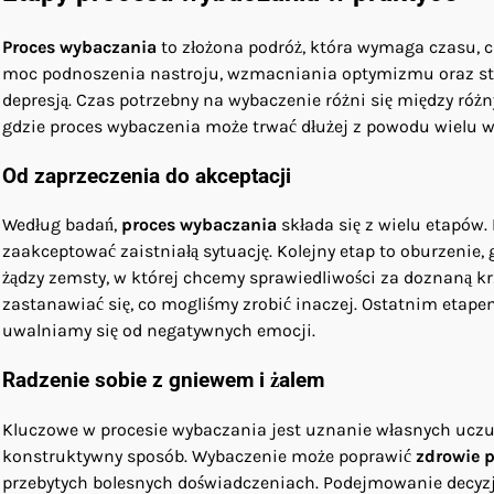
Proces wybaczania
to złożona podróż, która wymaga czasu, c
moc podnoszenia nastroju, wzmacniania optymizmu oraz sta
depresją. Czas potrzebny na wybaczenie różni się między różn
gdzie proces wybaczenia może trwać dłużej z powodu wielu w
Od zaprzeczenia do akceptacji
Według badań,
proces wybaczania
składa się z wielu etapów.
zaakceptować zaistniałą sytuację. Kolejny etap to oburzenie,
żądzy zemsty, w której chcemy sprawiedliwości za doznaną k
zastanawiać się, co mogliśmy zrobić inaczej. Ostatnim etape
uwalniamy się od negatywnych emocji.
Radzenie sobie z gniewem i żalem
Kluczowe w procesie wybaczania jest uznanie własnych uczuć
konstruktywny sposób. Wybaczenie może poprawić
zdrowie 
przebytych bolesnych doświadczeniach. Podejmowanie decy