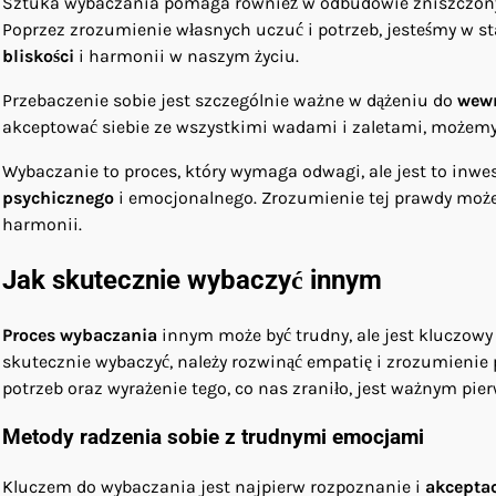
Sztuka wybaczania pomaga również w odbudowie zniszczonych
Poprzez zrozumienie własnych uczuć i potrzeb, jesteśmy w s
bliskości
i harmonii w naszym życiu.
Przebaczenie sobie jest szczególnie ważne w dążeniu do
wewn
akceptować siebie ze wszystkimi wadami i zaletami, możemy 
Wybaczanie to proces, który wymaga odwagi, ale jest to inwe
psychicznego
i emocjonalnego. Zrozumienie tej prawdy moż
harmonii.
Jak skutecznie wybaczyć innym
Proces wybaczania
innym może być trudny, ale jest kluczowy
skutecznie wybaczyć, należy rozwinąć empatię i zrozumienie
potrzeb oraz wyrażenie tego, co nas zraniło, jest ważnym pi
Metody radzenia sobie z trudnymi emocjami
Kluczem do wybaczania jest najpierw rozpoznanie i
akcepta