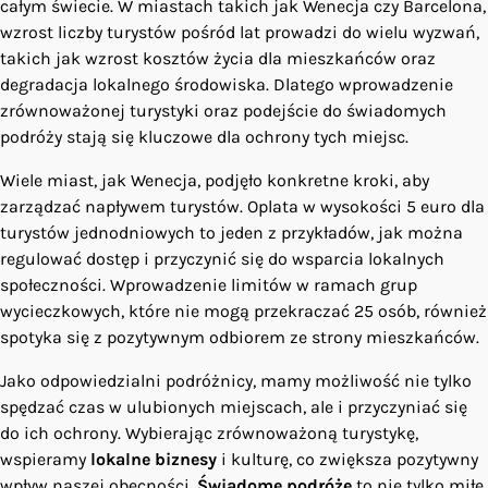
całym świecie. W miastach takich jak Wenecja czy Barcelona,
wzrost liczby turystów pośród lat prowadzi do wielu wyzwań,
takich jak wzrost kosztów życia dla mieszkańców oraz
degradacja lokalnego środowiska. Dlatego wprowadzenie
zrównoważonej turystyki oraz podejście do świadomych
podróży stają się kluczowe dla ochrony tych miejsc.
Wiele miast, jak Wenecja, podjęło konkretne kroki, aby
zarządzać napływem turystów. Oplata w wysokości 5 euro dla
turystów jednodniowych to jeden z przykładów, jak można
regulować dostęp i przyczynić się do wsparcia lokalnych
społeczności. Wprowadzenie limitów w ramach grup
wycieczkowych, które nie mogą przekraczać 25 osób, również
spotyka się z pozytywnym odbiorem ze strony mieszkańców.
Jako odpowiedzialni podróżnicy, mamy możliwość nie tylko
spędzać czas w ulubionych miejscach, ale i przyczyniać się
do ich ochrony. Wybierając zrównoważoną turystykę,
wspieramy
lokalne biznesy
i kulturę, co zwiększa pozytywny
wpływ naszej obecności.
Świadome podróże
to nie tylko miłe