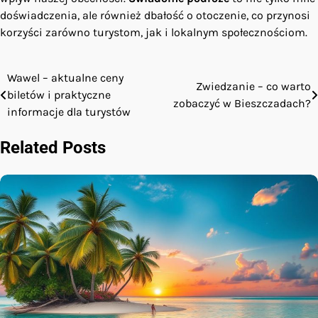
doświadczenia, ale również dbałość o otoczenie, co przynosi
korzyści zarówno turystom, jak i lokalnym społecznościom.
Wawel – aktualne ceny
Nawigacja
Zwiedzanie – co warto
biletów i praktyczne
zobaczyć w Bieszczadach?
wpisu
informacje dla turystów
Related Posts