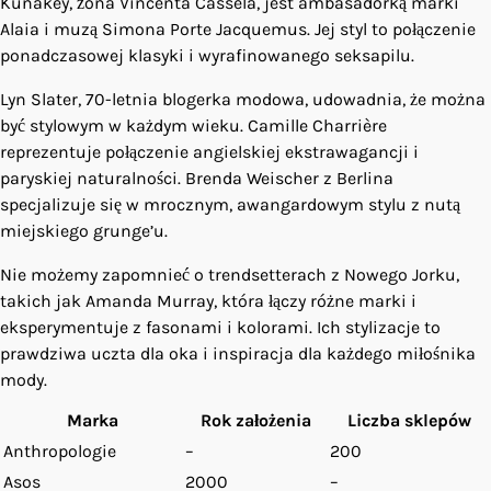
Kunakey, żona Vincenta Cassela, jest ambasadorką marki
Alaia
i muzą
Simona Porte Jacquemus
. Jej styl to połączenie
ponadczasowej klasyki
i wyrafinowanego
seksapilu
.
Lyn Slater, 70-letnia
blogerka modowa
, udowadnia, że można
być
stylowym
w każdym wieku. Camille Charrière
reprezentuje połączenie
angielskiej ekstrawagancji
i
paryskiej naturalności
. Brenda Weischer z Berlina
specjalizuje się w
mrocznym, awangardowym stylu
z nutą
miejskiego grunge’u
.
Nie możemy zapomnieć o
trendsetterach
z Nowego Jorku,
takich jak Amanda Murray, która łączy różne
marki
i
eksperymentuje z
fasonami
i
kolorami
. Ich
stylizacje
to
prawdziwa uczta dla oka i inspiracja dla każdego miłośnika
mody
.
Marka
Rok założenia
Liczba sklepów
Anthropologie
–
200
Asos
2000
–