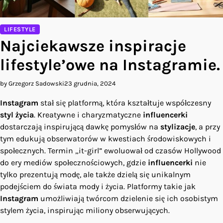
LIFESTYLE
Najciekawsze inspiracje
lifestyle’owe na Instagramie.
by Grzegorz Sadowski
23 grudnia, 2024
Instagram
stał się platformą, która kształtuje współczesny
styl życia
. Kreatywne i charyzmatyczne
influencerki
dostarczają inspirującą dawkę pomysłów na
stylizacje
, a przy
tym edukują obserwatorów w kwestiach środowiskowych i
społecznych. Termin „it-girl” ewoluował od czasów Hollywood
do ery mediów społecznościowych, gdzie
influencerki
nie
tylko prezentują modę, ale także dzielą się unikalnym
podejściem do świata mody i życia. Platformy takie jak
Instagram
umożliwiają twórcom dzielenie się ich osobistym
stylem życia, inspirując miliony obserwujących.