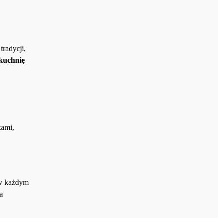
radycji,
kuchnię
kami,
 w każdym
a