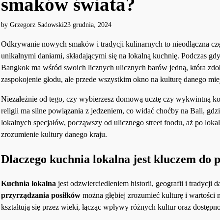
smaków świata?
by Grzegorz Sadowski
23 grudnia, 2024
Odkrywanie nowych smaków i tradycji kulinarnych to nieodłączna czę
unikalnymi daniami, składającymi się na lokalną kuchnię. Podczas gdy
Bangkok ma wśród swoich licznych ulicznych barów jedną, która zdob
zaspokojenie głodu, ale przede wszystkim okno na kulturę danego mie
Niezależnie od tego, czy wybierzesz domową ucztę czy wykwintną kola
religii ma silne powiązania z jedzeniem, co widać choćby na Bali, g
lokalnych specjałów, począwszy od ulicznego street foodu, aż po lo
zrozumienie kultury danego kraju.
Dlaczego kuchnia lokalna jest kluczem do 
Kuchnia lokalna
jest odzwierciedleniem historii, geografii i tradycj
przyrządzania posiłków
można głębiej zrozumieć kulturę i wartości
kształtują się przez wieki, łącząc wpływy różnych kultur oraz dostępn