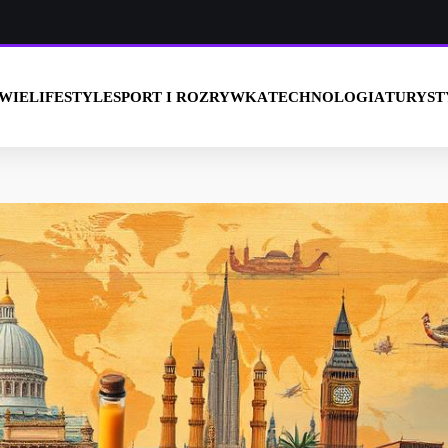
OWIE
LIFESTYLE
SPORT I ROZRYWKA
TECHNOLOGIA
TURYST