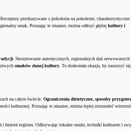
 Receptury przekazywane z pokolenia na pokolenie, charakterystyczne
gionalny smak. Poznając te niuanse, można odkryć głębię
kultury i
radycji
. Skosztowanie autentycznych, regionalnych dań serwowanych
wdziwych
smaków danej kultury
. To doskonała okazja, by zanurzyć si
rach na całym świecie.
Ograniczenia dietetyczne, sposoby przygot
ości kulinarnej. Poznając te niuanse, można lepiej zrozumieć wierzeni
i i historii regionu. Odkrywając lokalne smaki, techniki kulinarne i zw