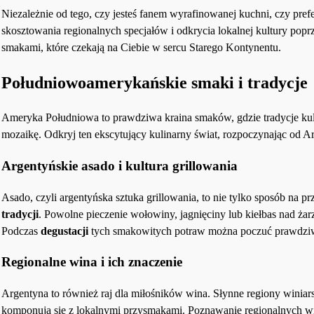
Niezależnie od tego, czy jesteś fanem wyrafinowanej kuchni, czy pref
skosztowania regionalnych specjałów i odkrycia lokalnej kultury poprz
smakami, które czekają na Ciebie w sercu Starego Kontynentu.
Południowoamerykańskie smaki i tradycje
Ameryka Południowa to prawdziwa kraina smaków, gdzie tradycje kuli
mozaikę. Odkryj ten ekscytujący kulinarny świat, rozpoczynając od A
Argentyńskie asado i kultura grillowania
Asado, czyli argentyńska sztuka grillowania, to nie tylko sposób na 
tradycji
. Powolne pieczenie wołowiny, jagnięciny lub kiełbas nad ża
Podczas
degustacji
tych smakowitych potraw można poczuć prawdziw
Regionalne wina i ich znaczenie
Argentyna to również raj dla miłośników wina. Słynne regiony winiarsk
komponują się z lokalnymi przysmakami. Poznawanie regionalnych win 