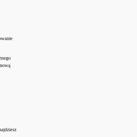
bowanie
znego
a nową
ajdziesz