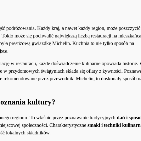
ść podróżowania. Każdy kraj, a nawet każdy region, może poszczycić 
 Tokio może się pochwalić największą liczbą restauracji na mieszkańca
yła prestiżową gwiazdkę Michelin. Kuchnia to nie tylko sposób na
jsca.
cję w restauracji, każde doświadczenie kulinarne opowiada historię. 
dzie w przydomowych świątyniach składa się ofiary z żywności. Poznaw
kale rekomendowane przez przewodniki Michelin, to doskonały sposób n
poznania kultury?
i danego regionu. To właśnie przez poznawanie tradycyjnych
dań i spos
 miejscowej społeczności. Charakterystyczne
smaki i techniki kulinarn
ość lokalnych składników.