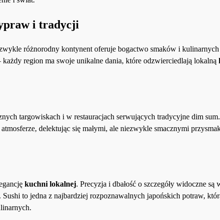
praw i tradycji
ezwykle różnorodny kontynent oferuje bogactwo smaków i kulinarnych t
 – każdy region ma swoje unikalne dania, które odzwierciedlają lokalną
znych targowiskach i w restauracjach serwujących tradycyjne dim sum.
 atmosferze, delektując się małymi, ale niezwykle smacznymi przysma
legancję
kuchni lokalnej
. Precyzja i dbałość o szczegóły widoczne są
 Sushi to jedna z najbardziej rozpoznawalnych japońskich potraw, któr
linarnych.