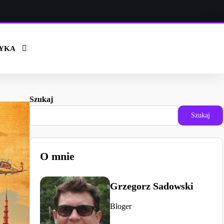
YKA
Szukaj
Szukaj
O mnie
Grzegorz Sadowski
Bloger