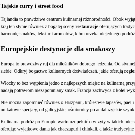
Tajskie curry i street food
Tajlandia to prawdziwe centrum kulinarnej różnorodności. Obok wyjąt
kraj ten słynie również z bogatej sceny
restauracje
oferujących tradyc
harmonię smaków, tekstur i aromatów, która urzeka niejednego podróż
Europejskie destynacje dla smakoszy
Europa to prawdziwy raj dla miłośników dobrego jedzenia. Od słynnej
siebie. Odkryj bogactwo kulinarnych doświadczeń, jakie oferują
regio
Włochy to bez wątpienia jedno z najlepszych miejsc na kulinarną przy
nadają potrawom niezapomniany smak. Francja zachwyca z kolei wykw
Nie można zapomnieć również o Hiszpanii, królestwie tapasów, paell
unikatowe specjały, od galicyjskiej ośmiornicy po andaluzyjskie szynki
Kulinarną podróż po Europie warto uzupełnić o wizyty w takich miejs
oferując wyjątkowe dania jak chaczapuri i chinkali, a także tradycyjne