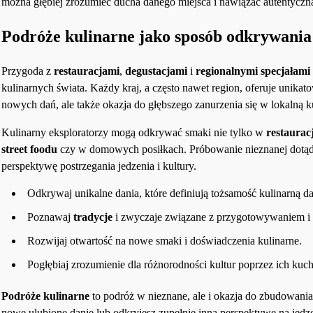
można głębiej zrozumieć ducha danego miejsca i nawiązać autentyczn
Podróże kulinarne jako sposób odkrywania
Przygoda z
restauracjami
,
degustacjami
i
regionalnymi specjałami
kulinarnych świata. Każdy kraj, a często nawet region, oferuje unika
nowych dań, ale także okazja do głębszego zanurzenia się w lokalną k
Kulinarny eksploratorzy mogą odkrywać smaki nie tylko w
restaurac
street foodu
czy w domowych posiłkach. Próbowanie nieznanej dotąd 
perspektywę postrzegania jedzenia i kultury.
Odkrywaj unikalne dania, które definiują tożsamość kulinarną d
Poznawaj
tradycje
i zwyczaje związane z przygotowywaniem i
Rozwijaj otwartość na nowe smaki i doświadczenia kulinarne.
Pogłębiaj zrozumienie dla różnorodności kultur poprzez ich kuch
Podróże kulinarne
to podróż w nieznane, ale i okazja do zbudowan
nowe ulubione danie lub odkryjesz zupełnie inną perspektywę na jedzen