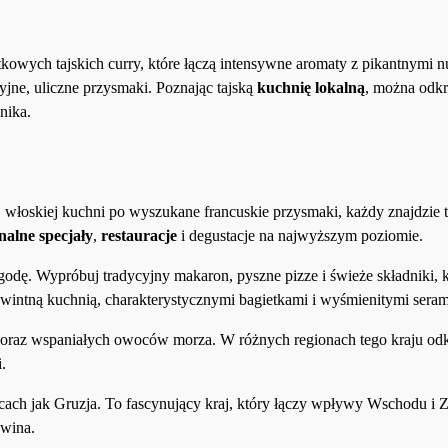
kowych tajskich curry, które łączą intensywne aromaty z pikantnymi n
yjne, uliczne przysmaki. Poznając tajską
kuchnię lokalną
, można odk
nika.
 włoskiej kuchni po wyszukane francuskie przysmaki, każdy znajdzie t
nalne specjały
,
restauracje
i degustacje na najwyższym poziomie.
godę. Wypróbuj tradycyjny makaron, pyszne pizze i świeże składniki, k
intną kuchnią, charakterystycznymi bagietkami i wyśmienitymi seram
i oraz wspaniałych owoców morza. W różnych regionach tego kraju odk
.
cach jak Gruzja. To fascynujący kraj, który łączy wpływy Wschodu i 
 wina.