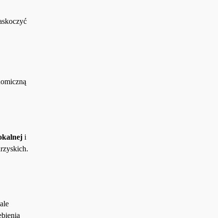
zaskoczyć
onomiczną
okalnej
i
rzyskich.
ale
ębienia