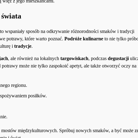
ą więź z jego mieszkańcami.
 świata
to wspaniały sposób na odkrywanie różnorodności smaków i tradycji
towe potrawy, które warto poznać.
Podróże kulinarne
to nie tylko pró
ulturę i
tradycje
.
jach
, ale również na lokalnych
targowiskach
, podczas
degustacji
ulic
potrawy może nie tylko zaspokoić apetyt, ale także otworzyć oczy n
anego regionu.
 spożywaniem posiłków.
nie.
ia mostów międzykulturowych. Spróbuj nowych smaków, a być może zn
ie i świat.