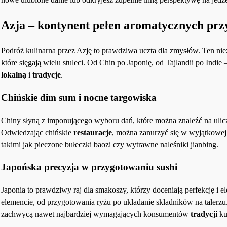
Azja – kontynent pełen aromatycznych przy
Podróż kulinarna przez Azję to prawdziwa uczta dla zmysłów. Ten ni
które sięgają wielu stuleci. Od Chin po Japonię, od Tajlandii po Indie
lokalną
i
tradycje
.
Chińskie dim sum i nocne targowiska
Chiny słyną z imponującego wyboru dań, które można znaleźć na ulic
Odwiedzając chińskie
restauracje
, można zanurzyć się w wyjątkowej
takimi jak pieczone bułeczki baozi czy wytrawne naleśniki jianbing.
Japońska precyzja w przygotowaniu sushi
Japonia to prawdziwy raj dla smakoszy, którzy doceniają perfekcję i e
elemencie, od przygotowania ryżu po układanie składników na talerzu.
zachwycą nawet najbardziej wymagających konsumentów
tradycji
ku