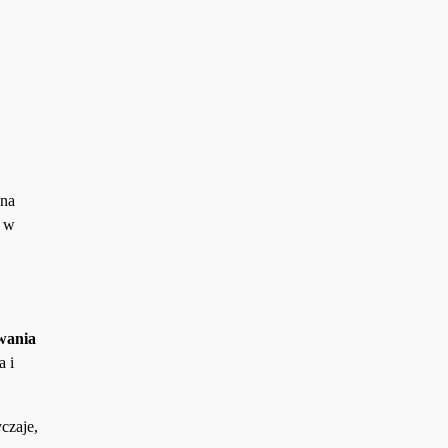
 na
ę w
owania
a i
yczaje,