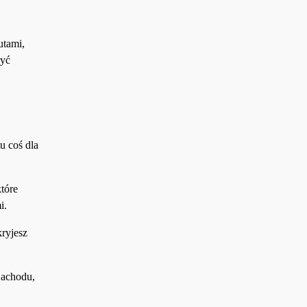
utami,
ryć
u coś dla
tóre
i.
ryjesz
Zachodu,