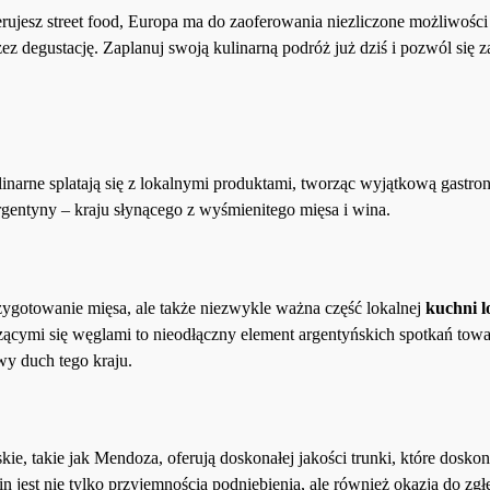
erujesz street food, Europa ma do zaoferowania niezliczone możliwości
ez degustację. Zaplanuj swoją kulinarną podróż już dziś i pozwól się 
narne splatają się z lokalnymi produktami, tworząc wyjątkową gastr
rgentyny – kraju słynącego z wyśmienitego mięsa i wina.
przygotowanie mięsa, ale także niezwykle ważna część lokalnej
kuchni l
rzącymi się węglami to nieodłączny element argentyńskich spotkań towa
y duch tego kraju.
ie, takie jak Mendoza, oferują doskonałej jakości trunki, które doskon
jest nie tylko przyjemnością podniebienia, ale również okazją do zgł