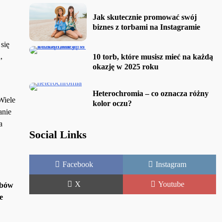
Jak skutecznie promować swój
biznes z torbami na Instagramie
się
,
10 torb, które musisz mieć na każdą
okazję w 2025 roku
Heterochromia – co oznacza różny
Wiele
kolor oczu?
anie
a
Social Links
Facebook
Instagram
X
Youtube
obów
e