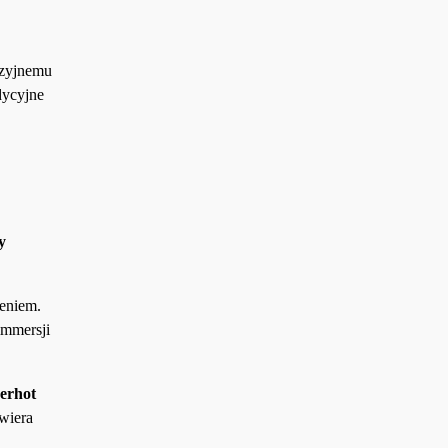
yzyjnemu
dycyjne
y
zeniem.
immersji
erhot
wiera