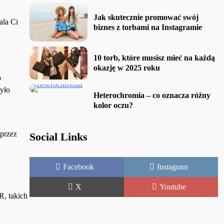
Jak skutecznie promować swój
la Ci
biznes z torbami na Instagramie
10 torb, które musisz mieć na każdą
okazję w 2025 roku
b
było
Heterochromia – co oznacza różny
kolor oczu?
 przez
Social Links
Facebook
Instagram
X
Youtube
R, takich