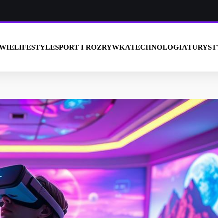
OWIE
LIFESTYLE
SPORT I ROZRYWKA
TECHNOLOGIA
TURYST