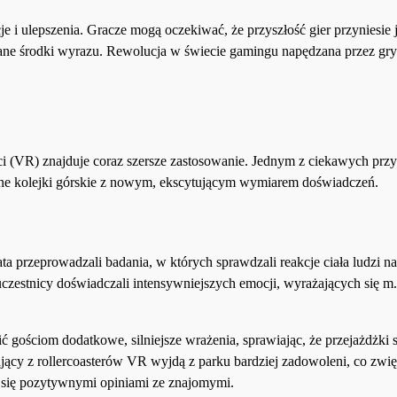
e i ulepszenia. Gracze mogą oczekiwać, że przyszłość gier przyniesie 
owane środki wyrazu. Rewolucja w świecie gamingu napędzana przez gr
ości (VR) znajduje coraz szersze zastosowanie. Jednym z ciekawych pr
cyjne kolejki górskie z nowym, ekscytującym wymiarem doświadczeń.
przeprowadzali badania, w których sprawdzali reakcje ciała ludzi na
czestnicy doświadczali intensywniejszych emocji, wyrażających się m.
ościom dodatkowe, silniejsze wrażenia, sprawiając, że przejażdżki st
ający z rollercoasterów VR wyjdą z parku bardziej zadowoleni, co zwi
ą się pozytywnymi opiniami ze znajomymi.