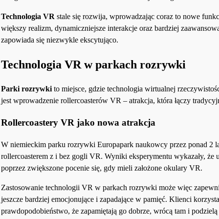
Technologia VR
stale się rozwija, wprowadzając coraz to nowe funkcj
większy realizm, dynamiczniejsze interakcje oraz bardziej zaawans
zapowiada się niezwykle ekscytująco.
Technologia VR w parkach rozrywki
Parki rozrywki
to miejsce, gdzie technologia wirtualnej rzeczywist
jest wprowadzenie rollercoasterów VR – atrakcja, która łączy trady
Rollercoastery VR jako nowa atrakcja
W niemieckim parku rozrywki Europapark naukowcy przez ponad 2 lata 
rollercoasterem z i bez gogli VR. Wyniki eksperymentu wykazały, że u
poprzez zwiększone pocenie się, gdy mieli założone okulary VR.
Zastosowanie technologii VR w parkach rozrywki może więc zapewnić g
jeszcze bardziej emocjonujące i zapadające w pamięć. Klienci korzyst
prawdopodobieństwo, że zapamiętają go dobrze, wrócą tam i podziel