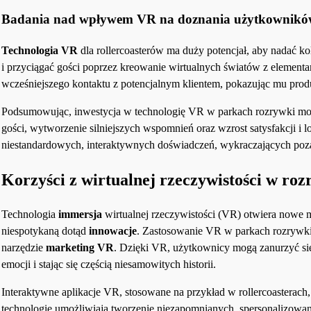
Badania nad wpływem VR na doznania użytkownik
Technologia VR
dla rollercoasterów ma duży potencjał, aby nadać 
i przyciągać gości poprzez kreowanie wirtualnych światów z elementa
wcześniejszego kontaktu z potencjalnym klientem, pokazując mu produ
Podsumowując, inwestycja w technologię VR w parkach rozrywki może
gości, wytworzenie silniejszych wspomnień oraz wzrost satysfakcji i
niestandardowych, interaktywnych doświadczeń, wykraczających poza
Korzyści z wirtualnej rzeczywistości w ro
Technologia
immersja
wirtualnej rzeczywistości (VR) otwiera nowe 
niespotykaną dotąd
innowacje
. Zastosowanie VR w parkach rozrywki i
narzędzie
marketing VR
. Dzięki VR, użytkownicy mogą zanurzyć si
emocji i stając się częścią niesamowitych historii.
Interaktywne aplikacje VR, stosowane na przykład w rollercoasterac
technologie umożliwiają tworzenie niezapomnianych, spersonalizowa