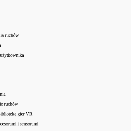
nia ruchów
m
 użytkownika
nia
nie ruchów
iblioteką gier VR
esorami i sensorami