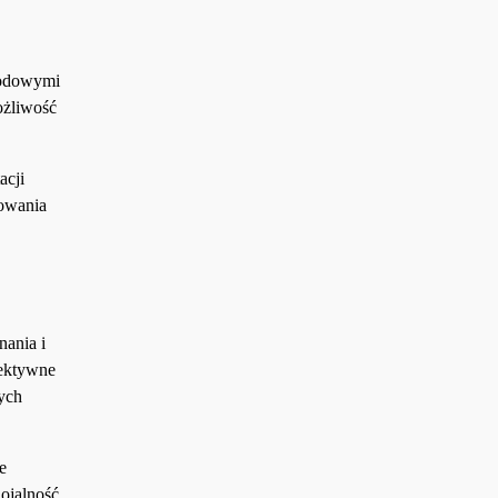
godowymi
ożliwość
acji
towania
nania i
fektywne
ych
e
ojalność