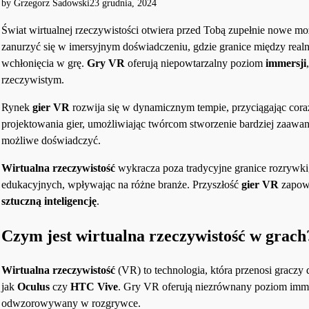
by Grzegorz Sadowski
23 grudnia, 2024
Świat wirtualnej rzeczywistości otwiera przed Tobą zupełnie nowe m
zanurzyć się w imersyjnym doświadczeniu, gdzie granice między realn
wchłonięcia w grę.
Gry VR
oferują niepowtarzalny poziom
immersji
rzeczywistym.
Rynek
gier VR
rozwija się w dynamicznym tempie, przyciągając coraz
projektowania gier, umożliwiając twórcom stworzenie bardziej zaawan
możliwe doświadczyć.
Wirtualna rzeczywistość
wykracza poza tradycyjne granice rozrywki
edukacyjnych, wpływając na różne branże. Przyszłość
gier VR
zapowi
sztuczną inteligencję
.
Czym jest wirtualna rzeczywistość w grach
Wirtualna rzeczywistość
(VR) to technologia, która przenosi graczy
jak
Oculus
czy
HTC Vive
. Gry VR oferują niezrównany poziom immers
odwzorowywany w rozgrywce.