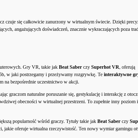
acz czuje się całkowicie zanurzony w wirtualnym świecie. Dzięki prec
nujących, angażujących doświadczeń, znacznie wykraczających poza tra
uterowych. Gry VR, takie jak
Beat Saber
czy
Superhot VR
, oferują
sób, w jaki postrzegamy i przeżywamy rozgrywkę. Te
interaktywne gr
m na bezpośrednie uczestnictwo w akcji.
graczom naturalne poruszanie się, gestykulację i interakcję z otoc
dziwej obecności w wirtualnej przestrzeni. To zupełnie inny poziom 
kszą popularność wśród graczy. Tytuły takie jak
Beat Saber
czy
Sup
, jakie oferuje wirtualna rzeczywistość. Ten nowy wymiar gamingu ot