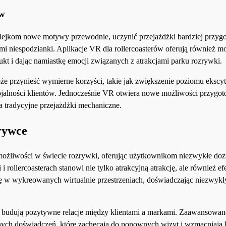
ów
kolejkom nowe motywy przewodnie, uczynić przejażdżki bardziej przy
mi niespodzianki. Aplikacje VR dla rollercoasterów oferują również m
kt i dając namiastkę emocji związanych z atrakcjami parku rozrywki.
 przynieść wymierne korzyści, takie jak zwiększenie poziomu ekscyt
 lojalności klientów. Jednocześnie VR otwiera nowe możliwości przygo
 tradycyjne przejażdżki mechaniczne.
zrywce
możliwości w świecie rozrywki, oferując użytkownikom niezwykłe doz
 rollercoasterach stanowi nie tylko atrakcyjną atrakcję, ale również e
ę w wykreowanych wirtualnie przestrzeniach, doświadczając niezwykł
h, budują pozytywne relacje między klientami a markami. Zaawansowan
nych doświadczeń, które zachęcają do ponownych wizyt i wzmacniają l