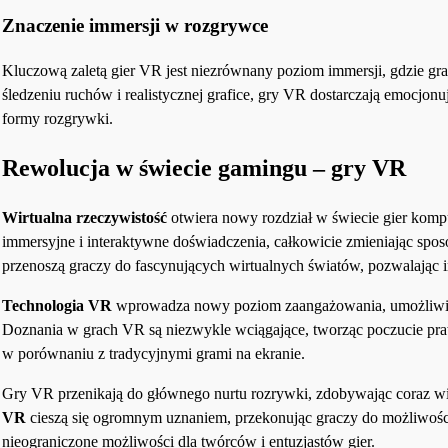
Znaczenie immersji w rozgrywce
Kluczową zaletą gier VR jest niezrównany poziom immersji, gdzie gr
śledzeniu ruchów i realistycznej grafice, gry VR dostarczają emocjo
formy rozgrywki.
Rewolucja w świecie gamingu – gry VR
Wirtualna rzeczywistość
otwiera nowy rozdział w świecie gier komp
immersyjne i interaktywne doświadczenia, całkowicie zmieniając spo
przenoszą graczy do fascynujących wirtualnych światów, pozwalając i
Technologia VR
wprowadza nowy poziom zaangażowania, umożliwiając 
Doznania w grach VR są niezwykle wciągające, tworząc poczucie praw
w porównaniu z tradycyjnymi grami na ekranie.
Gry VR przenikają do głównego nurtu rozrywki, zdobywając coraz wię
VR
cieszą się ogromnym uznaniem, przekonując graczy do możliwości
nieograniczone możliwości dla twórców i entuzjastów gier.