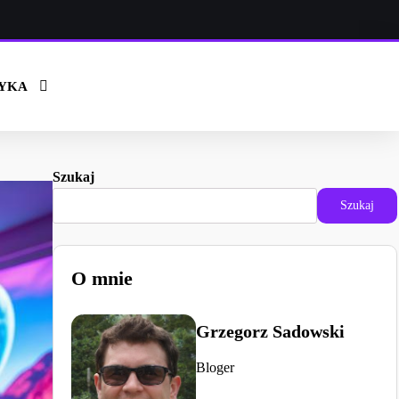
YKA
Szukaj
Szukaj
O mnie
Grzegorz Sadowski
Bloger