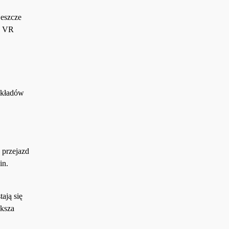
jeszcze
y VR
zykładów
 przejazd
in.
ają się
ększa