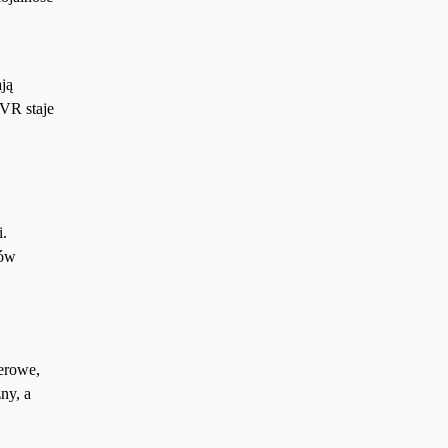
ją
 VR staje
i.
ków
erowe,
ny, a