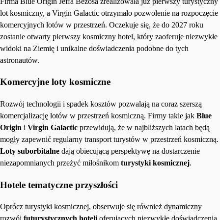
Firma Blue Origin Jeffa Bezosa zrealizowała już pierwszy turystyczny
lot kosmiczny, a Virgin Galactic otrzymało pozwolenie na rozpoczęcie
komercyjnych lotów w przestrzeń. Oczekuje się, że do 2027 roku
zostanie otwarty pierwszy kosmiczny hotel, który zaoferuje niezwykłe
widoki na Ziemię i unikalne doświadczenia podobne do tych
astronautów.
Komercyjne loty kosmiczne
Rozwój technologii i spadek kosztów pozwalają na coraz szerszą
komercjalizację lotów w przestrzeń kosmiczną. Firmy takie jak
Blue
Origin
i
Virgin Galactic
przewidują, że w najbliższych latach będą
mogły zapewnić regularny transport turystów w przestrzeń kosmiczną.
Loty suborbitalne
dają obiecującą perspektywę na dostarczenie
niezapomnianych przeżyć miłośnikom
turystyki kosmicznej
.
Hotele tematyczne przyszłości
Oprócz turystyki kosmicznej, obserwuje się również dynamiczny
rozwój
futurystycznych hoteli
oferujących niezwykłe doświadczenia.