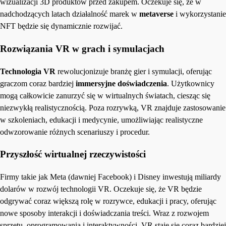
wizualizacji 3D produktów przed zakupem. Oczekuje się, że w
nadchodzących latach działalność marek w
metaverse
i wykorzystanie
NFT będzie się dynamicznie rozwijać.
Rozwiązania VR w grach i symulacjach
Technologia
VR
rewolucjonizuje branżę gier i symulacji, oferując
graczom coraz bardziej
immersyjne doświadczenia
. Użytkownicy
mogą całkowicie zanurzyć się w wirtualnych światach, ciesząc się
niezwykłą realistycznością. Poza rozrywką, VR znajduje zastosowanie
w szkoleniach, edukacji i medycynie, umożliwiając realistyczne
odwzorowanie różnych scenariuszy i procedur.
Przyszłość wirtualnej rzeczywistości
Firmy takie jak Meta (dawniej Facebook) i Disney inwestują miliardy
dolarów w rozwój technologii VR. Oczekuje się, że VR będzie
odgrywać coraz większą rolę w rozrywce, edukacji i pracy, oferując
nowe sposoby interakcji i doświadczania treści. Wraz z rozwojem
sprzętu, oprogramowania i interaktywności, VR staje się coraz bardziej