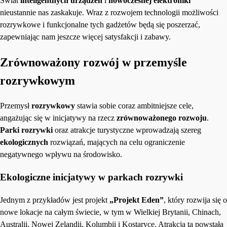
Świat
inteligentnych urządzeń
i
nowoczesnej elektroniki
nieustannie nas zaskakuje. Wraz z rozwojem technologii możliwości
rozrywkowe i funkcjonalne tych gadżetów będą się poszerzać,
zapewniając nam jeszcze więcej satysfakcji i zabawy.
Zrównoważony rozwój w przemyśle
rozrywkowym
Przemysł
rozrywkowy
stawia sobie coraz ambitniejsze cele,
angażując się w inicjatywy na rzecz
zrównoważonego rozwoju
.
Parki rozrywki
oraz atrakcje turystyczne wprowadzają szereg
ekologicznych
rozwiązań, mających na celu ograniczenie
negatywnego wpływu na środowisko.
Ekologiczne inicjatywy w parkach rozrywki
Jednym z przykładów jest projekt
„Projekt Eden”
, który rozwija się o
nowe lokacje na całym świecie, w tym w Wielkiej Brytanii, Chinach,
Australii, Nowej Zelandii, Kolumbii i Kostaryce. Atrakcja ta powstała