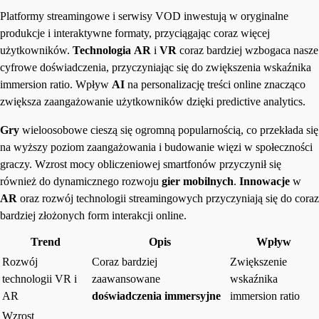
Platformy streamingowe i serwisy VOD inwestują w oryginalne
produkcje i interaktywne formaty, przyciągając coraz więcej
użytkowników.
Technologia
AR
i
VR
coraz bardziej wzbogaca nasze
cyfrowe doświadczenia, przyczyniając się do zwiększenia wskaźnika
immersion ratio. Wpływ
AI
na personalizację treści online znacząco
zwiększa zaangażowanie użytkowników dzięki predictive analytics.
Gry
wieloosobowe cieszą się ogromną popularnością, co przekłada się
na wyższy poziom zaangażowania i budowanie więzi w społeczności
graczy. Wzrost mocy obliczeniowej smartfonów przyczynił się
również do dynamicznego rozwoju
gier mobilnych
.
Innowacje
w
AR
oraz rozwój technologii streamingowych przyczyniają się do coraz
bardziej złożonych form interakcji online.
Trend
Opis
Wpływ
Rozwój
Coraz bardziej
Zwiększenie
technologii VR i
zaawansowane
wskaźnika
AR
doświadczenia immersyjne
immersion ratio
Wzrost