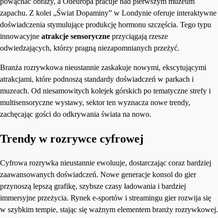
powąchać obrazy, a Odeuropa pracuje nad pierwszym muzeum
zapachu. Z kolei „Świat Dopaminy” w Londynie oferuje interaktywne
doświadczenia stymulujące produkcję hormonu szczęścia. Tego typu
innowacyjne
atrakcje sensoryczne
przyciągają rzesze
odwiedzających, którzy pragną niezapomnianych przeżyć.
Branża rozrywkowa nieustannie zaskakuje nowymi, ekscytującymi
atrakcjami, które podnoszą standardy doświadczeń w parkach i
muzeach. Od niesamowitych kolejek górskich po tematyczne strefy i
multisensoryczne wystawy, sektor ten wyznacza nowe trendy,
zachęcając gości do odkrywania świata na nowo.
Trendy w rozrywce cyfrowej
Cyfrowa rozrywka nieustannie ewoluuje, dostarczając coraz bardziej
zaawansowanych doświadczeń. Nowe generacje konsol do gier
przynoszą lepszą grafikę, szybsze czasy ładowania i bardziej
immersyjne przeżycia. Rynek e-sportów i streamingu gier rozwija się
w szybkim tempie, stając się ważnym elementem branży rozrywkowej.